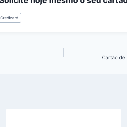
Solicite hoje mesmo o seu cartã
#
Credicard
Cartão de 