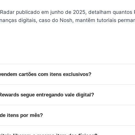
Radar publicado em junho de 2025, detalham quantos R
finanças digitais, caso do Nosh, mantêm tutoriais perm
vendem cartões com itens exclusivos?
rt, Best Buy e Tesco constam na lista oficial, e cada uma r
Rewards segue entregando vale digital?
cada mês.
ores explicam que o produto some somente quando o estoq
 de itens por mês?
rio fixo, exigindo visita diária ao app.
cede um item exclusivo por conta a cada mês independente