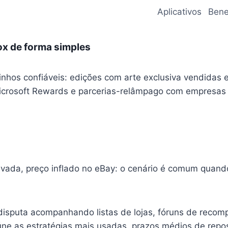
Aplicativos
Bene
ox de forma simples
inhos confiáveis: edições com arte exclusiva vendidas
 Microsoft Rewards e parcerias-relâmpago com empresa
ravada, preço inflado no eBay: o cenário é comum quand
disputa acompanhando listas de lojas, fóruns de recom
úne as estratégias mais usadas, prazos médios de repo