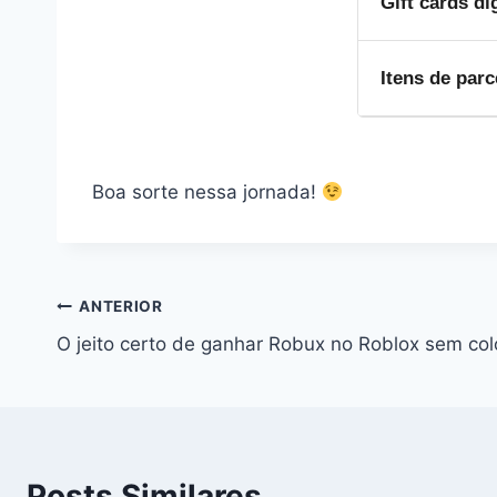
Gift cards di
quantidade de
Não. Cada can
Itens de par
do Wizard Hat
Sim. O código
parceiro exib
Boa sorte nessa jornada!
ANTERIOR
O jeito certo de ganhar Robux no Roblox sem col
Posts Similares