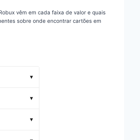
obux vêm em cada faixa de valor e quais
anentes sobre onde encontrar cartões em
▾
ecebe artes
▾
ue zera e
▾
mente da