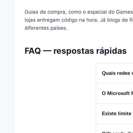
Guias de compra, como o especial do Games
lojas entregam código na hora. Já blogs de 
diferentes países.
FAQ — respostas rápidas
Quais redes 
Target, Walma
O Microsoft 
diferentes a 
Sim. Moderad
Existe limite
volta sem horá
A Roblox con