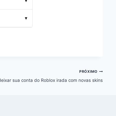
▾
irma o banner
▾
em; o site do
uer região.
PRÓXIMO
eixar sua conta do Roblox irada com novas skins