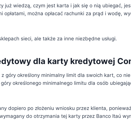
uż wiedzą, czym jest karta i jak się o nią ubiegać, jest
ymi opłatami, można opłacać rachunki za prąd i wodę, wy
sklepach sieci, ale także za inne niezbędne usługi.
kredytowy dla karty kredytowej 
k z góry określony minimalny limit dla swoich kart, co 
 góry określonego minimalnego limitu dla osób ubiegaj
any dopiero po złożeniu wniosku przez klienta, poniew
wymagany do otrzymania tej karty przez Banco Itaú wyn