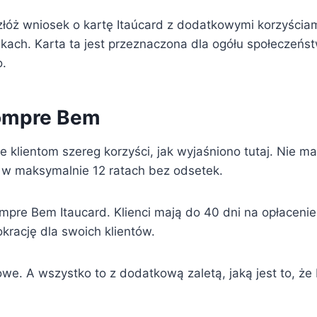
, złóż wniosek o kartę Itaúcard z dodatkowymi korzyści
ach. Karta ta jest przeznaczona dla ogółu społeczeństwa
o.
Compre Bem
klientom szereg korzyści, jak wyjaśniono tutaj. Nie ma 
w maksymalnie 12 ratach bez odsetek.
Compre Bem Itaucard. Klienci mają do 40 dni na opłacen
krację dla swoich klientów.
 A wszystko to z dodatkową zaletą, jaką jest to, że Ita