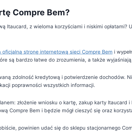
artę Compre Bem?
ą Itaucard, z wieloma korzyściami i niskimi opłatami?
 oficjalną stronę internetową sieci Compre Bem
i wypeł
re są bardzo łatwe do zrozumienia, a także wyjaśniają, 
waną zdolność kredytową i potwierdzenie dochodów. Ni
ikacji poprawności wszystkich informacji.
lanem: złożenie wniosku o kartę, zakup karty Itaucard i l
ytową Compre Bem i będzie mógł cieszyć się oraz korzys
sobiście, powinien udać się do sklepu stacjonarnego Co