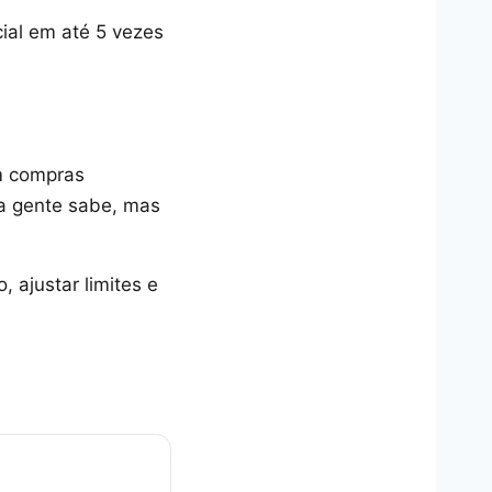
cial em até 5 vezes
m compras
ca gente sabe, mas
, ajustar limites e