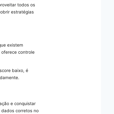
proveitar todos os
brir estratégias
que existem
 oferece controle
score baixo, é
pidamente.
ção e conquistar
s dados corretos no