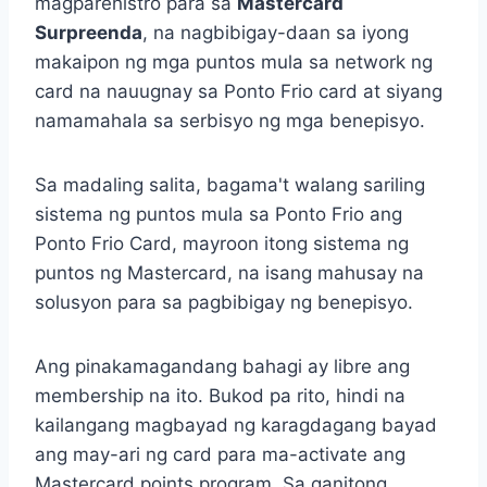
magparehistro para sa
Mastercard
Surpreenda
, na nagbibigay-daan sa iyong
makaipon ng mga puntos mula sa network ng
card na nauugnay sa Ponto Frio card at siyang
namamahala sa serbisyo ng mga benepisyo.
Sa madaling salita, bagama't walang sariling
sistema ng puntos mula sa Ponto Frio ang
Ponto Frio Card, mayroon itong sistema ng
puntos ng Mastercard, na isang mahusay na
solusyon para sa pagbibigay ng benepisyo.
Ang pinakamagandang bahagi ay libre ang
membership na ito. Bukod pa rito, hindi na
kailangang magbayad ng karagdagang bayad
ang may-ari ng card para ma-activate ang
Mastercard points program. Sa ganitong