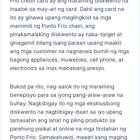
Frio credit card ay ang maraming diskwento na
inaalok sa may-ari ng card. Dahil ang card na
ito ay ginawa upang maglingkod sa mga
mamimili ng Ponto Frio chain, ang
pinakamalaking diskwento ay naka-target at
ginagamit bilang isang paraan upang maakit
ang mga customer na nagnanais bumili ng mga
bagong appliances, muwebles, cell phone, at
electronics sa mas mababang presyo.
Bukod pa rito, nag-aalok ito ng maraming
benepisyo para sa iyong pang-araw-araw na
buhay. Nagbibigay ito ng mga eksklusibong
diskwento na nagbibigay-daan sa iyo upang
tamasahin ang lahat ng piling produkto sa
parehong pisikal at online na mga tindahan ng
Ponto Frio. Samakatuwid, maaari kang maging