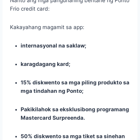
Narito ang mga pangunahing bentahe ng Ponto
Frio credit card:
Kakayahang magamit sa app:
internasyonal na saklaw;
karagdagang kard;
15% diskwento sa mga piling produkto sa
mga tindahan ng Ponto;
Pakikilahok sa eksklusibong programang
Mastercard Surpreenda.
50% diskwento sa mga tiket sa sinehan