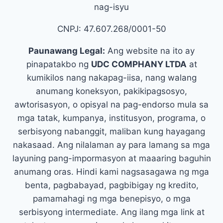
nag-isyu
CNPJ: 47.607.268/0001-50
Paunawang Legal:
Ang website na ito ay
pinapatakbo ng
UDC COMPHANY LTDA
at
kumikilos nang nakapag-iisa, nang walang
anumang koneksyon, pakikipagsosyo,
awtorisasyon, o opisyal na pag-endorso mula sa
mga tatak, kumpanya, institusyon, programa, o
serbisyong nabanggit, maliban kung hayagang
nakasaad. Ang nilalaman ay para lamang sa mga
layuning pang-impormasyon at maaaring baguhin
anumang oras. Hindi kami nagsasagawa ng mga
benta, pagbabayad, pagbibigay ng kredito,
pamamahagi ng mga benepisyo, o mga
serbisyong intermediate. Ang ilang mga link at