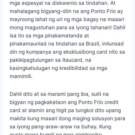
mga espesyal na diskwento sa tindahan. At
mahalagang bigyang-diin na ang Ponto Frio ay
mayroong lahat ng uri ng mga bagay na maaari
mong magustuhan para sa iyong tahanan! Dahil
isa ito sa mga pinakamatanda at
pinakamaunlad na tindahan sa Brazil, inilunsad
din ng kumpanya ang eksklusibong card nito sa
pakikipagtulungan sa Itaucard, na
kasingkahulugan ng kredibilidad sa mga
mamimili.
Dahil dito at sa marami pang iba, sulit na
bigyan ng pagkakataon ang Ponto Frio credit
card at alamin ang higit pa tungkol dito upang
makita kung maaari itong maging solusyon para
sa iyong pang-araw-araw na buhay. Kung
gusto mong bumili ng mga elektroniko,