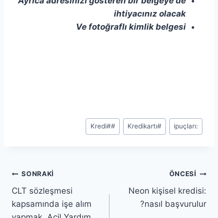
Ayrıca adresinizi gösteren bir belgeye de
ihtiyacınız olacak
Ve fotoğraflı kimlik belgesi
#Kredi
#
kartı
#Kredi
ipuçları
:
SONRAKI
ÖNCESI
CLT sözleşmesi
Neon kişisel kredisi:
kapsamında işe alım
nasıl başvurulur?
yapmak, Acil Yardım