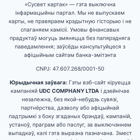
«Сусвет картак» — гэта выключна
інфармацыйны партал. Мы не выпускаем
карты, не правяраем крэдытную гісторыю і не
спаганяем камісіі. Умовы фінансавых
прадуктаў могуць змяняцца без папярэдняга
паведамлення; заўсёды кансультуйцеся з
афіцыйным сайтам банка-эмітэнта
CNPJ: 47.607.268/0001-50
Юрыдычная заўвага:
Гэты вэб-сайт кіруецца
кампаніяй
UDC COMPHANY LTDA
і дзейнічае
незалежна, без якой-небудзь сувязі,
партнёрства, дазволу або афіцыйнай
падтрымкі з боку згаданых брэндаў, кампаній,
устаноў, праграм або паслуг, за выключэннем
выпадкаў, калі гэта выразна пазначана. Змест