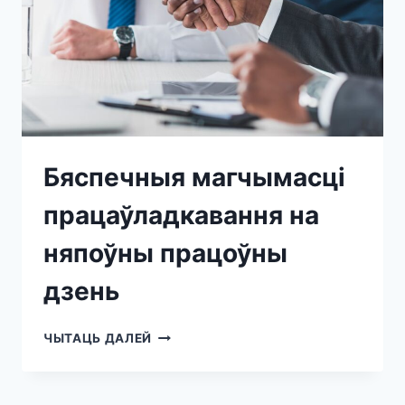
Бяспечныя магчымасці
працаўладкавання на
няпоўны працоўны
дзень
ЧЫТАЦЬ ДАЛЕЙ