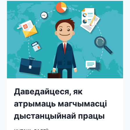
Даведайцеся, як
атрымаць магчымасці
дыстанцыйнай працы