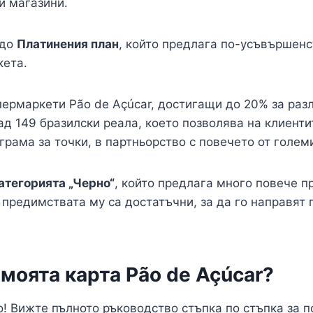
и магазини.
 до
Платинения план
, който предлага по-усъвършенс
кета.
пермаркети Pão de Açúcar, достигащи до 20% за раз
д 149 бразилски реала, което позволява на клиентит
грама за точки, в партньорство с повечето от голе
атегорията „Черно“
, който предлага много повече п
 предимствата му са достатъчни, за да го направят 
моята карта Pão de Açúcar?
о! Вижте пълното ръководство стъпка по стъпка за п