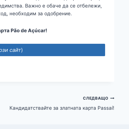
редимства. Важно е обаче да се отбележи,
ход, необходим за одобрение.
рта Pão de Açúcar!
ози сайт
)
СЛЕДВАЩО
Кандидатствайте за златната карта Passaí!