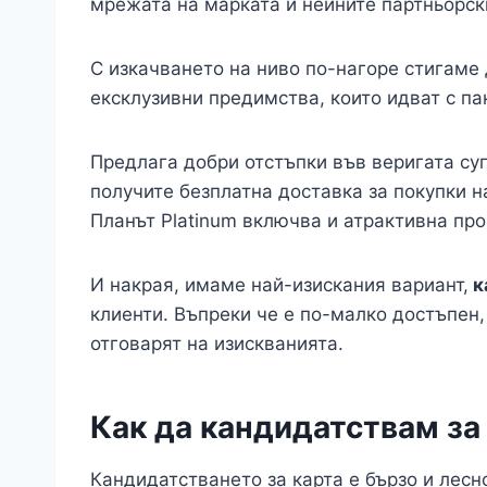
мрежата на марката и нейните партньорск
С изкачването на ниво по-нагоре стигаме
ексклузивни предимства, които идват с па
Предлага добри отстъпки във веригата су
получите безплатна доставка за покупки на
Планът Platinum включва и атрактивна про
И накрая, имаме най-изискания вариант,
к
клиенти. Въпреки че е по-малко достъпен,
отговарят на изискванията.
Как да кандидатствам за 
Кандидатстването за карта е бързо и лесн