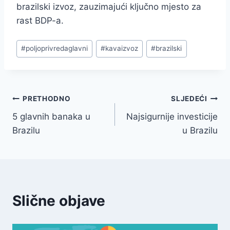
brazilski izvoz, zauzimajući ključno mjesto za
rast BDP-a.
#poljoprivreda
glavni
#kava
izvoz
#
brazilski
PRETHODNO
SLJEDEĆI
5 glavnih banaka u
Najsigurnije investicije
Brazilu
u Brazilu
Slične objave