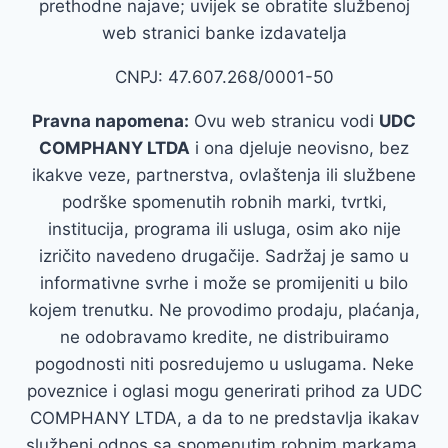
prethodne najave; uvijek se obratite službenoj
web stranici banke izdavatelja
CNPJ: 47.607.268/0001-50
Pravna napomena:
Ovu web stranicu vodi
UDC
COMPHANY LTDA
i ona djeluje neovisno, bez
ikakve veze, partnerstva, ovlaštenja ili službene
podrške spomenutih robnih marki, tvrtki,
institucija, programa ili usluga, osim ako nije
izričito navedeno drugačije. Sadržaj je samo u
informativne svrhe i može se promijeniti u bilo
kojem trenutku. Ne provodimo prodaju, plaćanja,
ne odobravamo kredite, ne distribuiramo
pogodnosti niti posredujemo u uslugama. Neke
poveznice i oglasi mogu generirati prihod za UDC
COMPHANY LTDA, a da to ne predstavlja ikakav
službeni odnos sa spomenutim robnim markama.