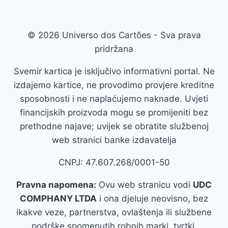
© 2026 Universo dos Cartões - Sva prava
pridržana
Svemir kartica je isključivo informativni portal. Ne
izdajemo kartice, ne provodimo provjere kreditne
sposobnosti i ne naplaćujemo naknade. Uvjeti
financijskih proizvoda mogu se promijeniti bez
prethodne najave; uvijek se obratite službenoj
web stranici banke izdavatelja
CNPJ: 47.607.268/0001-50
Pravna napomena:
Ovu web stranicu vodi
UDC
COMPHANY LTDA
i ona djeluje neovisno, bez
ikakve veze, partnerstva, ovlaštenja ili službene
podrške spomenutih robnih marki, tvrtki,