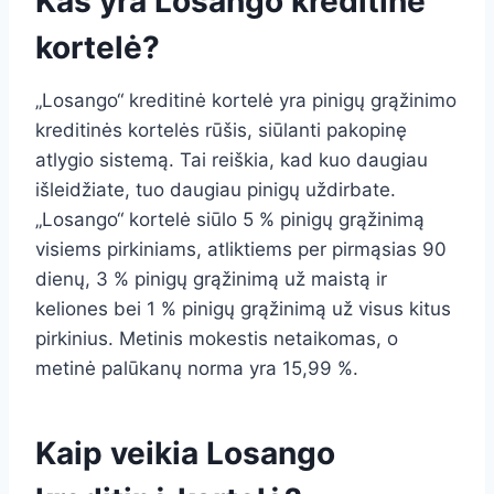
Kas yra Losango kreditinė
kortelė?
„Losango“ kreditinė kortelė yra pinigų grąžinimo
kreditinės kortelės rūšis, siūlanti pakopinę
atlygio sistemą. Tai reiškia, kad kuo daugiau
išleidžiate, tuo daugiau pinigų uždirbate.
„Losango“ kortelė siūlo 5 % pinigų grąžinimą
visiems pirkiniams, atliktiems per pirmąsias 90
dienų, 3 % pinigų grąžinimą už maistą ir
keliones bei 1 % pinigų grąžinimą už visus kitus
pirkinius. Metinis mokestis netaikomas, o
metinė palūkanų norma yra 15,99 %.
Kaip veikia Losango