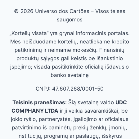
© 2026 Universo dos Cartões – Visos teisės
saugomos
„Kortelių visata“ yra grynai informacinis portalas.
Mes neišduodame kortelių, neatliekame kredito
patikrinimų ir neimame mokesčių. Finansinių
produktų sąlygos gali keistis be išankstinio
įspėjimo; visada pasitikrinkite oficialią išdavusio
banko svetainę
CNPJ: 47.607.268/0001-50
Teisinis pranešimas:
Šią svetainę valdo
UDC
COMPHANY LTDA
ir ji veikia savarankiškai, be
jokio ryšio, partnerystės, įgaliojimo ar oficialaus
patvirtinimo iš paminėtų prekių ženklų, įmonių,
institucijų, programų ar paslaugų, išskyrus