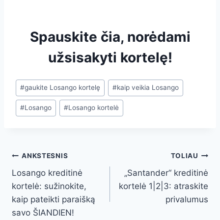
Spauskite čia, norėdami
užsisakyti kortelę!
#
gaukite Losango kortelę
#
kaip veikia Losango
#
Losango
#
Losango kortelė
ANKSTESNIS
TOLIAU
Losango kreditinė
„Santander“ kreditinė
kortelė: sužinokite,
kortelė 1|2|3: atraskite
kaip pateikti paraišką
privalumus
savo ŠIANDIEN!