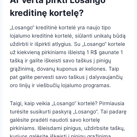
Ar verta pirkti Losango
kreditinę kortelę?
„Losango“ kreditinė kortelė yra naujo tipo
lojalumo kreditinė kortelė, siūlanti unikalų būdą
uždirbti ir išpirkti atlygius. Su „Losango“ kortele
už kiekvieną pirkiniams išleistą 1 R$ gaunate 1
tašką ir galite iškeisti savo taškus į pinigų
grąžinimą, dovanų kuponus ar keliones. Taip
pat galite pervesti savo taškus į dalyvaujančių
oro linijų ir viešbučių lojalumo programas.
Taigi, kaip veikia „Losango“ kortelė? Pirmiausia
turėsite susikurti paskyrą „Losango“. Tai padarę
galėsite pradėti naudoti savo kortelę
pirkiniams. Išleisdami pinigus, uždirbsite taškų,
kuriuos galėsite iškeisti į pinigų grąžinimą,