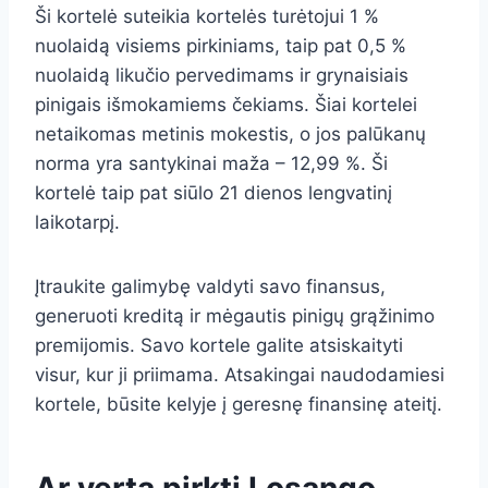
Ši kortelė suteikia kortelės turėtojui 1 %
nuolaidą visiems pirkiniams, taip pat 0,5 %
nuolaidą likučio pervedimams ir grynaisiais
pinigais išmokamiems čekiams. Šiai kortelei
netaikomas metinis mokestis, o jos palūkanų
norma yra santykinai maža – 12,99 %. Ši
kortelė taip pat siūlo 21 dienos lengvatinį
laikotarpį.
Įtraukite galimybę valdyti savo finansus,
generuoti kreditą ir mėgautis pinigų grąžinimo
premijomis. Savo kortele galite atsiskaityti
visur, kur ji priimama. Atsakingai naudodamiesi
kortele, būsite kelyje į geresnę finansinę ateitį.