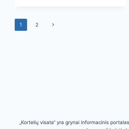
1
2
„Kortelių visata“ yra grynai informacinis porta