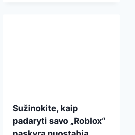
Sužinokite, kaip
padaryti savo „Roblox“
paskyrą nuostabią