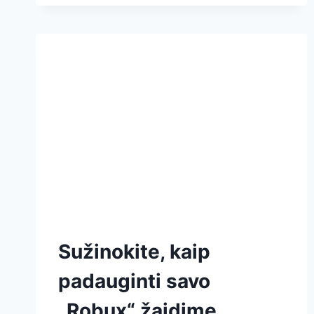
Sužinokite, kaip
padauginti savo
„Robux“ žaidime