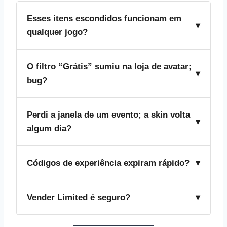
Esses itens escondidos funcionam em
▾
qualquer jogo?
A skin aparece em todo o Roblox, mas o
O filtro “Grátis” sumiu na loja de avatar;
bônus de XP só vale dentro do título que
▾
bug?
implementou a função.
O filtro aparece apenas quando você escolhe
Perdi a janela de um evento; a skin volta
“View All Items”. Subcategorias ainda não
▾
algum dia?
exibem essa opção.
Itens sazonais raramente retornam. Quando
Códigos de experiência expiram rápido?
▾
ressurgem, geralmente vêm com cor ou
efeito diferente.
Sim. Alguns duram horas e outros, poucos
Vender Limited é seguro?
▾
dias. Digite assim que o desenvolvedor
publicar.
Sim, desde que a transação ocorra no